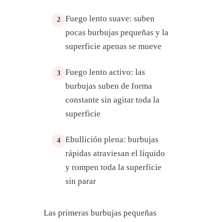
Fuego lento suave: suben
2
pocas burbujas pequeñas y la
superficie apenas se mueve
¿Qué significa hervir en cocina?
Fuego lento activo: las
3
¿A qué temperatura hierve el
agua?
burbujas suben de forma
¿Por qué la altitud cambia la
constante sin agitar toda la
ebullición?
superficie
¿Cuál es la diferencia entre hervir
y cocer a fuego lento?
Ebullición plena: burbujas
4
¿Cómo saber si el agua ya está
hirviendo?
rápidas atraviesan el líquido
y rompen toda la superficie
¿Cuándo conviene hervir a
borbotones?
sin parar
¿Cuáles son los problemas más
comunes al hervir?
Las primeras burbujas pequeñas
Consejos para controlar la
ebullición