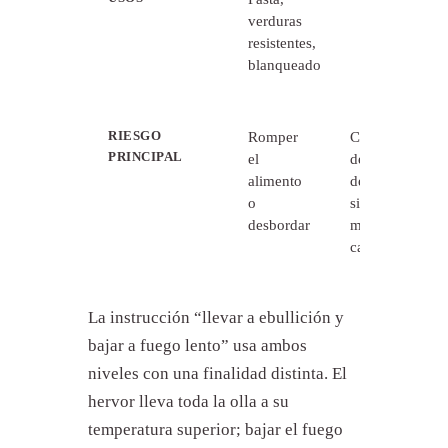
verduras
salsas,
resistentes,
guisos,
blanqueado
alimentos
delicados
RIESGO
Romper
Cocinar
PRINCIPAL
el
demasiado
alimento
despacio
o
si baja
desbordar
mucho el
calor
La instrucción “llevar a ebullición y
bajar a fuego lento” usa ambos
niveles con una finalidad distinta. El
hervor lleva toda la olla a su
temperatura superior; bajar el fuego