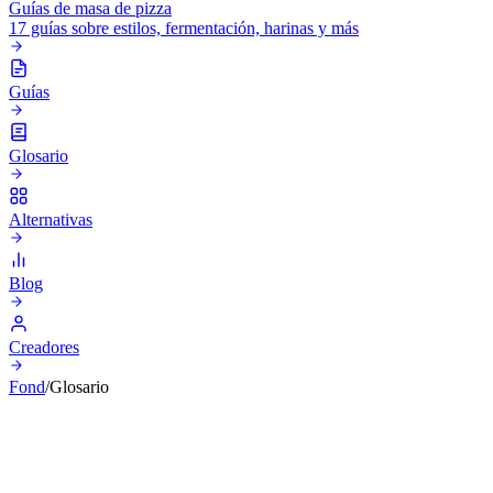
Guías de masa de pizza
17 guías sobre estilos, fermentación, harinas y más
Guías
Glosario
Alternativas
Blog
Creadores
Fond
/
Glosario