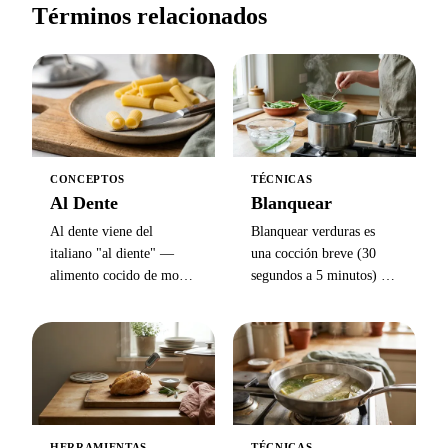
Términos relacionados
CONCEPTOS
TÉCNICAS
Al Dente
Blanquear
Al dente viene del
Blanquear verduras es
italiano "al diente" —
una cocción breve (30
alimento cocido de modo
segundos a 5 minutos) en
que ofrezca una ligera
agua hirviendo con sal,
resistencia al morderlo,
seguida de un choque en
aplicado sobre todo a la
agua con hielo — fija el
pasta, con un fino núcleo
color y desactiva enzimas
blanco de almidón aún
antes de congelar.
visible en el centro.
HERRAMIENTAS
TÉCNICAS