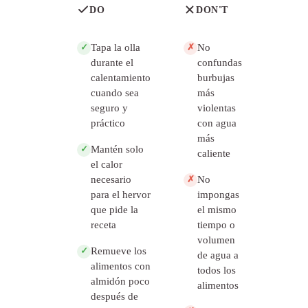
DO
DON'T
Tapa la olla
No
✓
✗
durante el
confundas
calentamiento
burbujas
cuando sea
más
seguro y
violentas
práctico
con agua
más
Mantén solo
✓
caliente
el calor
necesario
No
✗
para el hervor
impongas
que pide la
el mismo
receta
tiempo o
volumen
Remueve los
✓
de agua a
alimentos con
todos los
almidón poco
alimentos
después de