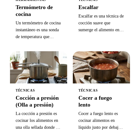
Termómetro de
Escalfar
cocina
Escalfar es una técnica de
Un termómetro de cocina
cocción suave que
instantáneo es una sonda
sumerge el alimento en
de temperatura que
líquido a 70-82°C — por
muestra la temperatura
debajo del punto de
interna de un alimento en
ebullición, sin burbujas
2 a 5 segundos — la
visibles — para preservar
forma más confiable de
la textura delicada de
verificar la cocción de
huevos, pescado y aves.
carne, pan y aceite de
fritura.
TÉCNICAS
TÉCNICAS
Cocción a presión
Cocer a fuego
(Olla a presión)
lento
La cocción a presión es
Cocer a fuego lento es
cocinar los alimentos en
cocinar alimentos en
una olla sellada donde el
líquido justo por debajo
vapor atrapado sube el
de la ebullición, a 85-