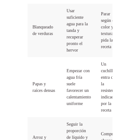
Usar
Parar
suficiente
según el
agua para la
Blanqueado
color y la
tanda y
de verduras
textura que
recuperar
pida la
pronto el
receta
hervor
Un
Empezar con
cuchillo
agua fría
entra con
Papas y
suele
la
raíces densas
favorecer un
resistencia
calentamiento
indicada
uniforme
por la
receta
Seguir la
proporción
Comprobar
Arroz y
de líquido y