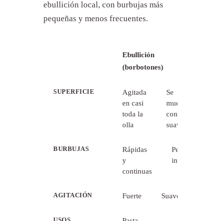
ebullición local, con burbujas más
pequeñas y menos frecuentes.
Ebullición
Fuego
(borbotones)
lento
SUPERFICIE
Agitada
Se
en casi
mueve
toda la
con
olla
suavidad
BURBUJAS
Rápidas
Pequeñas e
y
intermitentes
continuas
AGITACIÓN
Fuerte
Suave
USOS
Pasta,
Caldos,