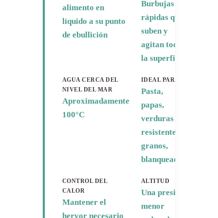
Burbujas
alimento en
rápidas que
líquido a su punto
suben y
de ebullición
agitan toda
la superficie
AGUA CERCA DEL
IDEAL PARA
NIVEL DEL MAR
Pasta,
Aproximadamente
papas,
100°C
verduras
resistentes,
granos,
blanqueado
CONTROL DEL
ALTITUD
CALOR
Una presión
Mantener el
menor
hervor necesario