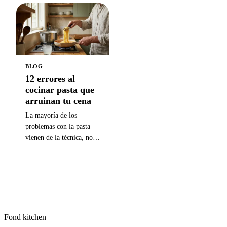
punto de ebullición a
96°C, donde suben
unos 120°C, así cocina
burbujas pequeñas y
entre 2 y 3 veces más
suaves sin el hervor a
rápido que el agua
borbotones. Ideal para
hirviendo normal.
caldos, guisos, salsas y
proteínas delicadas.
BLOG
12 errores al
cocinar pasta que
arruinan tu cena
La mayoría de los
problemas con la pasta
vienen de la técnica, no
de los ingredientes. Estos
doce errores comunes se
corrigen fácil una vez que
entiendes la ciencia
detrás. Corrige aunque
sea tres y tu pasta de
entre semana va a saber
Fond kitchen
notablemente mejor.