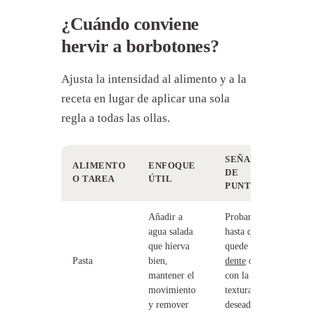
¿Cuándo conviene
hervir a borbotones?
Ajusta la intensidad al alimento y a la
receta en lugar de aplicar una sola
regla a todas las ollas.
SEÑAL
ALIMENTO
ENFOQUE
DE
O TAREA
ÚTIL
PUNTO
Añadir a
Probar
agua salada
hasta que
que hierva
quede
al
Pasta
bien,
dente
o
mantener el
con la
movimiento
textura
y remover
deseada