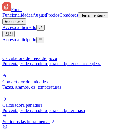
Fond
.
Funcionalidades
August
Precios
Creadores
Herramientas
Recursos
Acceso anticipado
🌙
🇪🇸
Acceso anticipado
☰
Calculadora de masa de pizza
Porcentajes de panadero para cualquier estilo de pizza
Convertidor de unidades
Tazas, gramos, oz, temperaturas
Calculadora panadera
Porcentajes de panadero para cualquier masa
Ver todas las herramientas