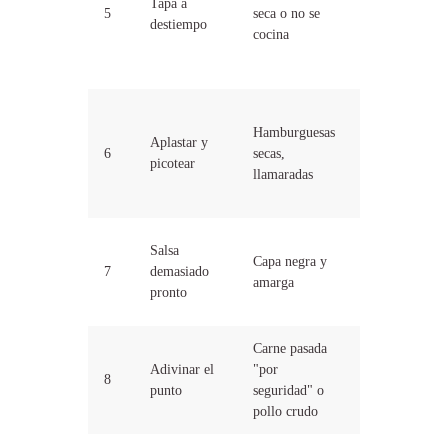
Tapa a
rápido, con
5
seca o no se
destiempo
tapa lo
cocina
grueso y
lento
Voltea
Hamburguesas
cuanto
Aplastar y
6
secas,
quieras,
picotear
llamaradas
nunca
aplastes
Salsas con
Salsa
Capa negra y
azúcar en los
7
demasiado
amarga
últimos 10-
pronto
15 min
Carne pasada
Termómetro
Adivinar el
"por
8
de lectura
punto
seguridad" o
instantánea
pollo crudo