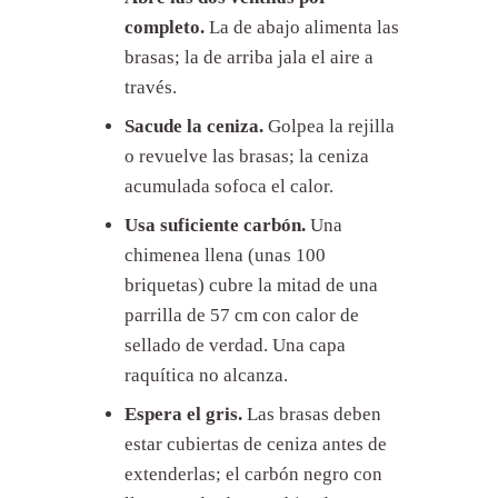
barbacoa?
completo.
La de abajo alimenta las
8. Adivinar el punto en vez de
brasas; la de arriba jala el aire a
medirlo
través.
9. Poner la comida húmeda en la
rejilla
Sacude la ceniza.
Golpea la rejilla
10. Confundir tostado con
o revuelve las brasas; la ceniza
quemado
acumulada sofoca el calor.
11. Cortar la carne sin reposo
Usa suficiente carbón.
Una
12. Asar sobre una rejilla sucia
chimenea llena (unas 100
¿Cómo salvar un asado que va
mal?
briquetas) cubre la mitad de una
Qué sí y qué no en la parrilla
parrilla de 57 cm con calor de
sellado de verdad. Una capa
raquítica no alcanza.
Espera el gris.
Las brasas deben
estar cubiertas de ceniza antes de
extenderlas; el carbón negro con