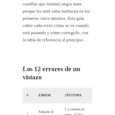
costillas que terminó negra mate
porque les unté salsa barbacoa en los
primeros cinco minutos. Esta guía
cubre cada error, cómo se ve cuando
está pasando y cómo corregirlo, con
la tabla de referencia al principio.
Los 12 errores de un
vistazo
LA
#
ERROR
SÍNTOMA
SOLUCIÓN
La comida se
15 min con
Saltarse el
1
pega, no hay
tapa antes de