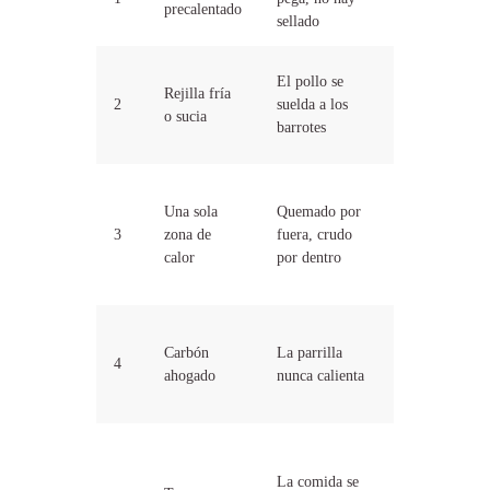
precalentado
sellado
poner nada
Precalienta,
El pollo se
Rejilla fría
cepilla,
2
suelda a los
o sucia
aceita la
barrotes
comida
Dos zonas:
Una sola
Quemado por
una para
3
zona de
fuera, crudo
sellar, otra
calor
por dentro
para
terminar
Ventilas
Carbón
La parrilla
abiertas,
4
ahogado
nunca calienta
espera la
ceniza gris
Sin tapa lo
delgado y
La comida se