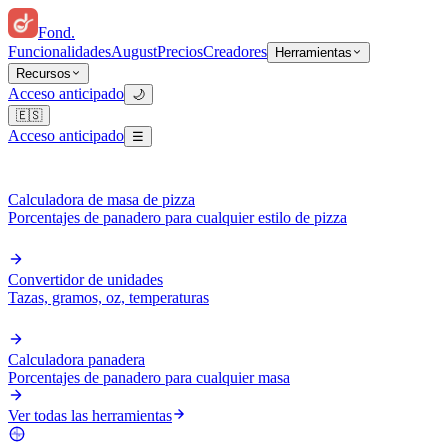
Fond
.
Funcionalidades
August
Precios
Creadores
Herramientas
Recursos
Acceso anticipado
🌙
🇪🇸
Acceso anticipado
☰
Calculadora de masa de pizza
Porcentajes de panadero para cualquier estilo de pizza
Convertidor de unidades
Tazas, gramos, oz, temperaturas
Calculadora panadera
Porcentajes de panadero para cualquier masa
Ver todas las herramientas