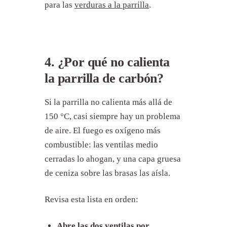
para las
verduras a la parrilla
.
4. ¿Por qué no calienta
la parrilla de carbón?
Los 12 errores de un vistazo
1. Saltarse el precalentado
Si la parrilla no calienta más allá de
2. ¿Por qué se pega la carne a la
150 °C, casi siempre hay un problema
parrilla?
de aire. El fuego es oxígeno más
3. Cocinar todo a fuego directo
combustible: las ventilas medio
4. ¿Por qué no calienta la parrilla
cerradas lo ahogan, y una capa gruesa
de carbón?
de ceniza sobre las brasas las aísla.
5. ¿Cuándo hay que tapar la
parrilla?
Revisa esta lista en orden:
6. Aplastar las hamburguesas y
picotear la carne
7. ¿Cuándo hay que poner la salsa
Abre las dos ventilas por