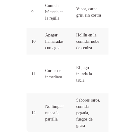
Seca con
Comida
Vapor, carne
papel, capa
9
húmeda en
gris, sin costra
fina de
la rejilla
aceite
Apagar
Hollín en la
Mueve la
10
llamaradas
comida, nube
comida,
con agua
de ceniza
cierra la tapa
Reposo de 5
El jugo
min (bistecs)
Cortar de
11
inunda la
a 15 min
inmediato
tabla
(piezas
grandes)
Sabores raros,
Cepilla en
No limpiar
comida
caliente
12
nunca la
pegada,
después de
parrilla
fuegos de
cada uso
grasa