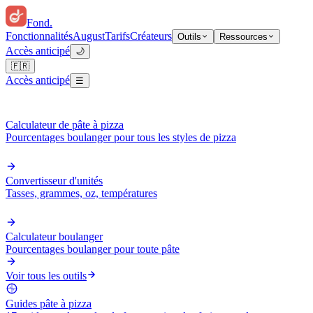
Fond
.
Fonctionnalités
August
Tarifs
Créateurs
Outils
Ressources
Accès anticipé
🌙
🇫🇷
Accès anticipé
☰
Calculateur de pâte à pizza
Pourcentages boulanger pour tous les styles de pizza
Convertisseur d'unités
Tasses, grammes, oz, températures
Calculateur boulanger
Pourcentages boulanger pour toute pâte
Voir tous les outils
Guides pâte à pizza