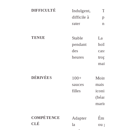
DIFFICULTÉ
Indulgent,
Température
difficile à
précise
rater
nécessaire
TENUE
Stable
La
pendant
hollandaise
des
casse si
heures
trop
maintenue
DÉRIVÉES
100+
Moins
sauces
mais
filles
iconiques
(béarnaise,
marinara)
COMPÉTENCE
Adapter
Émulsification
CLÉ
la
ou patience