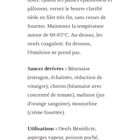
pâlissent, versez le beurre clarifié
tiède en filet très fin, sans cesser de
fouetter. Maintenez la température
autour de 60-65°C. Au-dessus, les
oeufs coagulent. En dessous,
l'émulsion ne prend pas.
Sauces dérivées :
Béarnaise
(estragon, échalotes, réduction de
vinaigre), choron (béarnaise avec
1. Sauce béchamel (sauce
concentré de tomate), maltaise (jus
blanche)
d'orange sanguine), mousseline
2. Sauce velouté (sauce blonde)
(crème fouettée).
3. Sauce espagnole (sauce brune)
4. Sauce hollandaise (sauce
Utilisations :
Oeufs Bénédicte,
émulsionnée)
asperges vapeur, poisson poché,
5. Sauce tomate