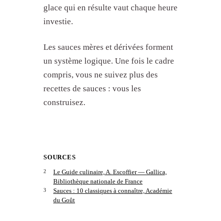
glace qui en résulte vaut chaque heure
investie.
Les sauces mères et dérivées forment
un système logique. Une fois le cadre
compris, vous ne suivez plus des
recettes de sauces : vous les
construisez.
SOURCES
Le Guide culinaire, A. Escoffier — Gallica,
Bibliothèque nationale de France
Sauces : 10 classiques à connaître, Académie
du Goût