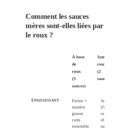
Comment les sauces
mères sont-elles liées par
le roux ?
À base
Sans
de
roux
roux
(2
(3
sauces)
sauces)
ÉPAISSISSANT
Farine +
Jaunes
matière
d'oeufs
grasse
ou
cuits
réduction
ensemble
naturelle