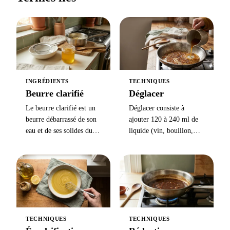
rémoulade). Certains chefs modernes la considèrent
comme une sixième sauce mère, mais les écoles de
cuisine traditionnelles ne l'incluent pas.
INGRÉDIENTS
TECHNIQUES
Beurre clarifié
Déglacer
Le beurre clarifié est un
Déglacer consiste à
beurre débarrassé de son
ajouter 120 à 240 ml de
eau et de ses solides du
liquide (vin, bouillon,
lait, ce qui laisse une
vinaigre) dans une poêle
matière grasse dorée pure
chaude après saisie pour
avec un point de fumée
dissoudre les sucs
de 230°C, utilisé pour les
caramélisés — la base de
sauces, les sautés et la
toute sauce au poêle en
cuisson à haute
moins de 5 minutes.
température.
TECHNIQUES
TECHNIQUES