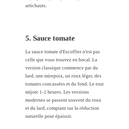
artichauts.
Comment les sauces mères sont-
elles liées par le roux ?
Y a-t-il 5 ou 7 sauces mères ?
Quelles sont les erreurs courantes
avec les sauces mères ?
5. Sauce tomate
Par quelle sauce mère commencer
?
La sauce tomate d'Escoffier n'est pas
celle que vous trouvez en bocal. La
version classique commence par du
lard, une mirepoix, un roux léger, des
tomates concassées et du fond. Le tout
mijote 1-2 heures. Les versions
modernes se passent souvent du roux
et du lard, comptant sur la réduction
naturelle pour épaissir.