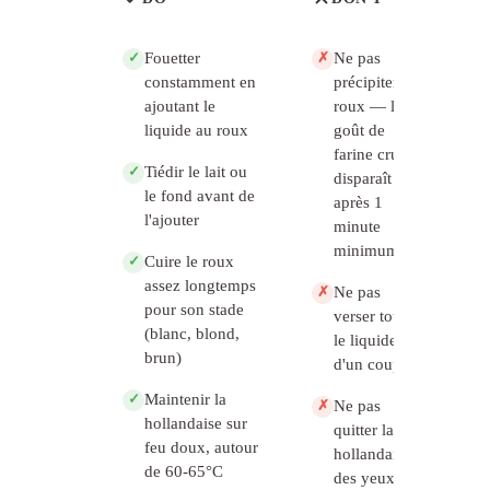
Fouetter
Ne pas
✓
✗
constamment en
précipiter le
ajoutant le
roux — le
liquide au roux
goût de
farine crue
Tiédir le lait ou
✓
disparaît
le fond avant de
après 1
l'ajouter
minute
minimum
Cuire le roux
✓
assez longtemps
Ne pas
✗
pour son stade
verser tout
(blanc, blond,
le liquide
brun)
d'un coup
Maintenir la
✓
Ne pas
✗
hollandaise sur
quitter la
feu doux, autour
hollandaise
de 60-65°C
des yeux