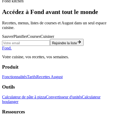
coréen -- avec temps,
Fond kitchen
températures et conseils
Accédez à Fond avant tout le monde
de dépannage.
Recettes, menus, listes de courses et August dans un seul espace
cuisine.
Sauver
Planifier
Courses
Cuisiner
Rejoindre la liste
Fond
.
Votre cuisine, vos recettes, vos semaines.
Produit
Fonctionnalités
Tarifs
Recettes August
Outils
Calculateur de pâte à pizza
Convertisseur d'unités
Calculateur
boulanger
Ressources