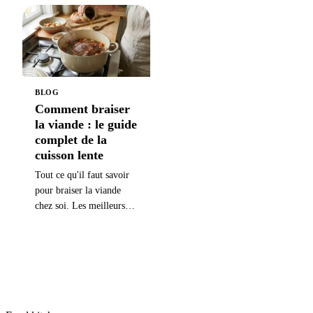
pour les sauces, bouillon
poele. Apprenez a les
pour les soupes.
transformer en sauce
poelée en moins de cinq
minutes, avec les recettes
pour poulet, steak, porc
et champignons.
BLOG
Comment braiser
la viande : le guide
complet de la
cuisson lente
Tout ce qu'il faut savoir
pour braiser la viande
chez soi. Les meilleurs
morceaux, la technique
pas à pas, les fonds de
braisage, le matériel et les
traditions du monde
entier, de la daube
française au galbi-jjim