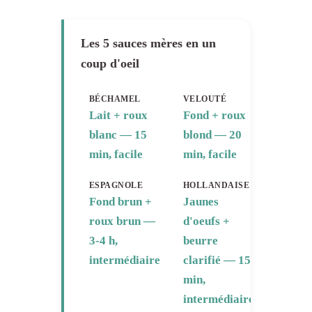
Les 5 sauces mères en un
coup d'oeil
BÉCHAMEL
VELOUTÉ
Lait + roux
Fond + roux
blanc — 15
blond — 20
min, facile
min, facile
ESPAGNOLE
HOLLANDAISE
Fond brun +
Jaunes
roux brun —
d'oeufs +
3-4 h,
beurre
intermédiaire
clarifié — 15
min,
intermédiaire