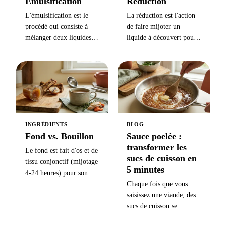
Émulsification
Réduction
L'émulsification est le
La réduction est l'action
procédé qui consiste à
de faire mijoter un
mélanger deux liquides
liquide à découvert pour
qui ne se combinent pas
en évaporer l'eau —
naturellement (comme
généralement réduire le
l'huile et l'eau) en un
volume de moitié en 5-15
mélange stable et
minutes — afin de
uniforme — base de la
concentrer la saveur et
mayonnaise, de la
d'épaissir la sauce sans
vinaigrette, de la
amidon.
INGRÉDIENTS
BLOG
hollandaise et des sauces
Fond vs. Bouillon
Sauce poelée :
de déglaçage.
transformer les
Le fond est fait d'os et de
sucs de cuisson en
tissu conjonctif (mijotage
5 minutes
4-24 heures) pour son
corps gélatineux ; le
Chaque fois que vous
bouillon est fait de viande
saisissez une viande, des
(45 min-2 heures) pour sa
sucs de cuisson se
saveur directe — fond
forment au fond de la