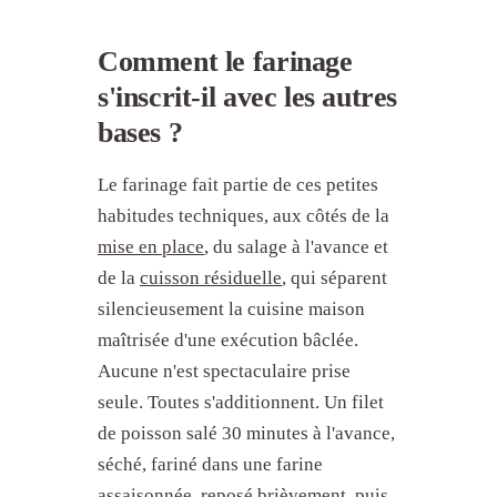
terminez au four à 175°C. Pour les
ou la couche de farine trop épaisse.
morceaux fins, l'enrobage et la
Secouez l'excédent après farinage.
Comment le farinage
protéine cuisent dans les mêmes 60 à
L'enrobage doit être fin et uniforme,
90 secondes.
s'inscrit-il avec les autres
pas en paquet.
bases ?
Le farinage fait partie de ces petites
habitudes techniques, aux côtés de la
mise en place
, du salage à l'avance et
de la
cuisson résiduelle
, qui séparent
silencieusement la cuisine maison
maîtrisée d'une exécution bâclée.
Aucune n'est spectaculaire prise
seule. Toutes s'additionnent. Un filet
de poisson salé 30 minutes à l'avance,
séché, fariné dans une farine
assaisonnée, reposé brièvement, puis