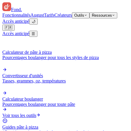
Fond
.
Fonctionnalités
August
Tarifs
Créateurs
Outils
Ressources
Accès anticipé
🌙
🇫🇷
Accès anticipé
☰
Calculateur de pâte à pizza
Pourcentages boulanger pour tous les styles de pizza
Convertisseur d'unités
Tasses, grammes, oz, températures
Calculateur boulanger
Pourcentages boulanger pour toute pâte
Voir tous les outils
Guides pâte à pizza