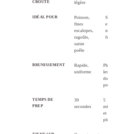
CROÛTE
légère
substantielle
IDÉAL POUR
Poisson,
Schnitzel,
fines
escalope
escalopes,
milanaise,
ragoûts,
friture
saisie
poêle
BRUNISSEMENT
Rapide,
Plus
uniforme
lent,
doré
profond
TEMPS DE
30
5
PREP
secondes
min
et
plus