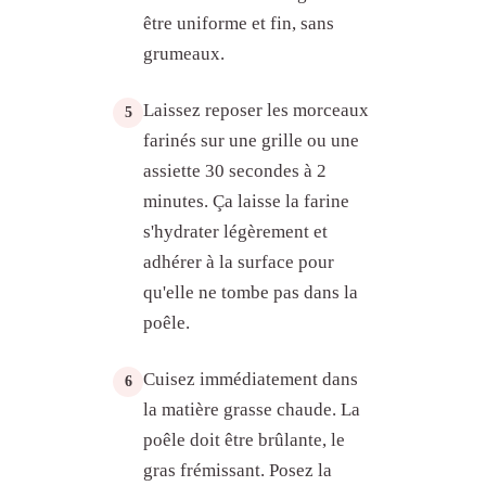
être uniforme et fin, sans
grumeaux.
Laissez reposer les morceaux
5
farinés sur une grille ou une
assiette 30 secondes à 2
minutes. Ça laisse la farine
s'hydrater légèrement et
adhérer à la surface pour
qu'elle ne tombe pas dans la
poêle.
Qu'est-ce que fariner en cuisine ?
En quoi fariner diffère-t-il de
paner ?
Cuisez immédiatement dans
6
Comment fariner : la technique
la matière grasse chaude. La
standard
poêle doit être brûlante, le
À quoi sert le farinage en cuisine
gras frémissant. Posez la
?