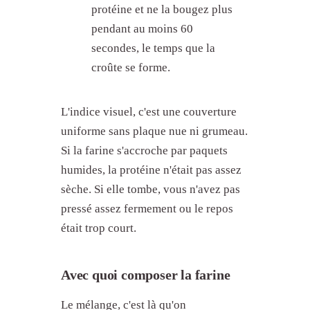
protéine et ne la bougez plus
Le farinage dans les ragoûts et
braisages
pendant au moins 60
Quelles erreurs éviter en farinant ?
secondes, le temps que la
Quels problèmes courants avec le
croûte se forme.
farinage ?
Comment le farinage s'inscrit-il
avec les autres bases ?
L'indice visuel, c'est une couverture
uniforme sans plaque nue ni grumeau.
Si la farine s'accroche par paquets
humides, la protéine n'était pas assez
sèche. Si elle tombe, vous n'avez pas
pressé assez fermement ou le repos
était trop court.
Avec quoi composer la farine
Le mélange, c'est là qu'on