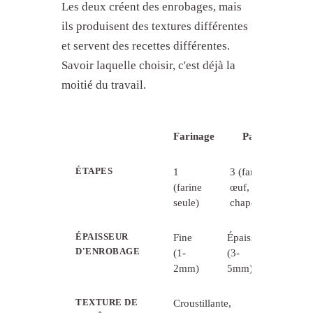
Les deux créent des enrobages, mais
ils produisent des textures différentes
et servent des recettes différentes.
Savoir laquelle choisir, c'est déjà la
moitié du travail.
Farinage
Panage
ÉTAPES
1
3 (farine,
(farine
œuf,
seule)
chapelure)
ÉPAISSEUR
Fine
Épaisse
D'ENROBAGE
(1-
(3-
2mm)
5mm)
TEXTURE DE
Croustillante,
Craquante,