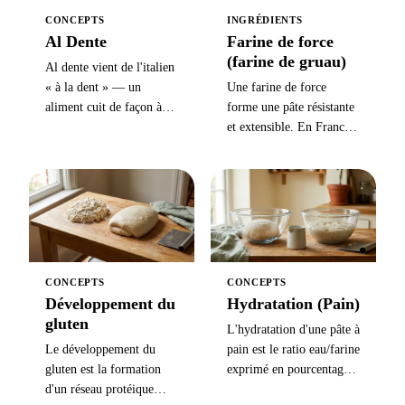
CONCEPTS
INGRÉDIENTS
Al Dente
Farine de force
(farine de gruau)
Al dente vient de l'italien
« à la dent » — un
Une farine de force
aliment cuit de façon à
forme une pâte résistante
offrir une légère
et extensible. En France,
résistance sous la dent,
le W décrit cette force,
appliqué le plus souvent
tandis que le type T45,
aux pâtes, avec un fin
T55 ou T65 renseigne sur
cœur blanc d'amidon
les cendres.
encore visible au centre.
CONCEPTS
CONCEPTS
Développement du
Hydratation (Pain)
gluten
L'hydratation d'une pâte à
Le développement du
pain est le ratio eau/farine
gluten est la formation
exprimé en pourcentage
d'un réseau protéique
du poids de farine (700 g