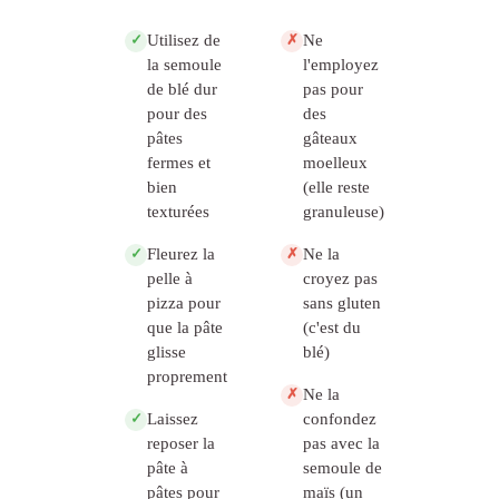
Utilisez de
Ne
✓
✗
la semoule
l'employez
de blé dur
pas pour
pour des
des
pâtes
gâteaux
fermes et
moelleux
bien
(elle reste
texturées
granuleuse)
Fleurez la
Ne la
✓
✗
pelle à
croyez pas
pizza pour
sans gluten
que la pâte
(c'est du
glisse
blé)
proprement
Ne la
✗
Laissez
confondez
✓
reposer la
pas avec la
pâte à
semoule de
pâtes pour
maïs (un