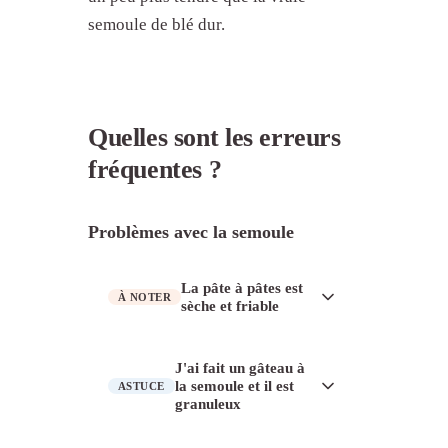
semoule de blé dur.
Quelles sont les erreurs
fréquentes ?
Problèmes avec la semoule
La pâte à pâtes est
À NOTER
sèche et friable
La semoule de blé dur absorbe l'eau
J'ai fait un gâteau à
plus lentement que la farine de blé
la semoule et il est
ASTUCE
granuleux
tendre et a besoin de temps pour
s'hydrater. Laissez la pâte reposer 30