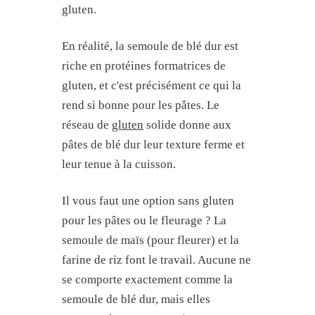
gluten.
En réalité, la semoule de blé dur est
riche en protéines formatrices de
gluten, et c'est précisément ce qui la
rend si bonne pour les pâtes. Le
réseau de
gluten
solide donne aux
De quoi est faite la semoule de
blé dur ?
pâtes de blé dur leur texture ferme et
Quelle différence entre semoule et
leur tenue à la cuisson.
farine ?
À quoi sert la semoule de blé dur
Il vous faut une option sans gluten
?
pour les pâtes ou le fleurage ? La
La semoule de blé dur est-elle
sans gluten ?
semoule de maïs (pour fleurer) et la
Par quoi remplacer la semoule de
farine de riz font le travail. Aucune ne
blé dur ?
se comporte exactement comme la
Quelles sont les erreurs fréquentes
semoule de blé dur, mais elles
?