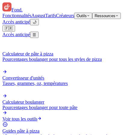
Fond
.
Fonctionnalités
August
Tarifs
Créateurs
Outils
Ressources
Accès anticipé
🌙
🇫🇷
Accès anticipé
☰
Calculateur de pâte à pizza
Pourcentages boulanger pour tous les styles de pizza
Convertisseur d'unités
Tasses, grammes, oz, températures
Calculateur boulanger
Pourcentages boulanger pour toute pâte
Voir tous les outils
Guides pâte à pizza