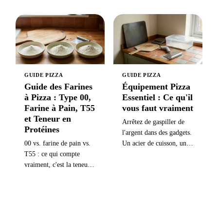
souple dans la pâte par
d'eau + 1 000 g de farine
pétrissage, pliage ou
= 70 %) — plus elle est
temps — nécessaire pour
élevée, plus la mie est
que le pain lève, garde sa
ouverte.
forme et soit moelleux.
GUIDE PIZZA
GUIDE PIZZA
Guide des Farines
Équipement Pizza
à Pizza : Type 00,
Essentiel : Ce qu'il
Farine à Pain, T55
vous faut vraiment
et Teneur en
Arrêtez de gaspiller de
Protéines
l'argent dans des gadgets.
00 vs. farine de pain vs.
Un acier de cuisson, une
T55 : ce qui compte
balance numérique et un
vraiment, c'est la teneur
thermomètre infrarouge
en protéines et sa
sont les seuls achats qui
compatibilité avec votre
comptent. Le reste est un
style de pizza. Inclut
bonus.
valeurs W,
recommandations de