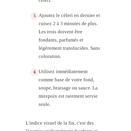
céleri.
?
Comment conserver et préparer la
Ajoutez le céleri en dernier et
5
mirepoix ?
cuisez 2 à 3 minutes de plus.
Quelles erreurs éviter avec la
Les trois doivent être
mirepoix ?
fondants, parfumés et
Comment la mirepoix se rattache-
t-elle aux autres bases ?
légèrement translucides. Sans
coloration.
Utilisez immédiatement
6
comme base de votre fond,
soupe, braisage ou sauce. La
mirepoix est rarement servie
seule.
L'indice visuel de la fin, c'est des