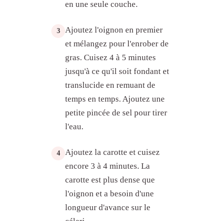
en une seule couche.
Ajoutez l'oignon en premier
3
et mélangez pour l'enrober de
gras. Cuisez 4 à 5 minutes
jusqu'à ce qu'il soit fondant et
translucide en remuant de
temps en temps. Ajoutez une
petite pincée de sel pour tirer
l'eau.
Qu'est-ce que la mirepoix ?
Ajoutez la carotte et cuisez
4
Quelles sont les proportions d'une
encore 3 à 4 minutes. La
mirepoix ?
carotte est plus dense que
Comment fait-on une mirepoix ?
l'oignon et a besoin d'une
Mirepoix, sofrito ou trinité sainte,
comment choisir
longueur d'avance sur le
À quoi sert la mirepoix en cuisine