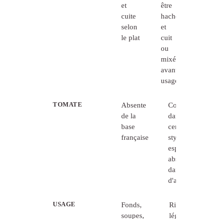
et
être
cuite
haché
selon
et
le plat
cuit
ou
mixé
avant
usage
TOMATE
Absente
Courante
de la
dans
base
certains
française
styles
espagnols,
absente
dans
d'autres
USAGE
Fonds,
Riz,
soupes,
légumineuses,