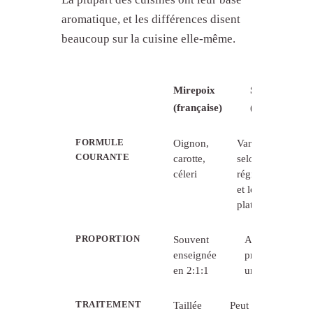
aromatique, et les différences disent
beaucoup sur la cuisine elle-même.
Mirepoix
Sofrito
(française)
(espagnol)
FORMULE
Oignon,
Variable
COURANTE
carotte,
selon la
céleri
région
et le
plat
PROPORTION
Souvent
Aucune
enseignée
proportion
en 2:1:1
universelle
TRAITEMENT
Taillée
Peut