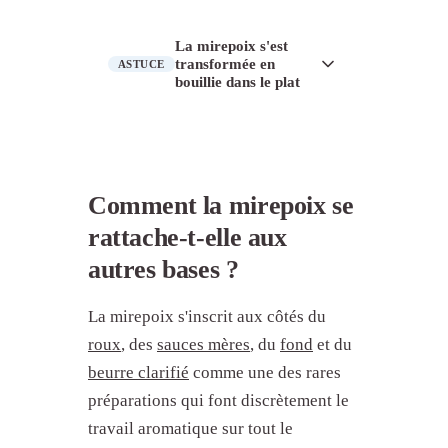
les trois légumes cuisent au même
de suer. Prenez une poêle plus large
rythme.
la prochaine fois, ou faites en deux
Soit le feu trop fort a brûlé la surface
La mirepoix s'est
fois. Chaque morceau doit toucher la
de l'oignon, soit l'oignon n'était plus
transformée en
ASTUCE
bouillie dans le plat
matière grasse chaude.
tout jeune. L'oignon jaune est le
standard pour la mirepoix. L'oignon
Pour les braisages longs et les fonds,
espagnol marche aussi. L'oignon
c'est attendu. La mirepoix est censée
rouge donne de la couleur et sue
se décomposer. Si la recette voulait
moins proprement.
Comment la mirepoix se
des légumes qui tiennent leur forme,
rattache-t-elle aux
vous vouliez une
brunoise
ou un
petit dé, pas une mirepoix.
autres bases ?
La mirepoix s'inscrit aux côtés du
roux
, des
sauces mères
, du
fond
et du
beurre clarifié
comme une des rares
préparations qui font discrètement le
travail aromatique sur tout le