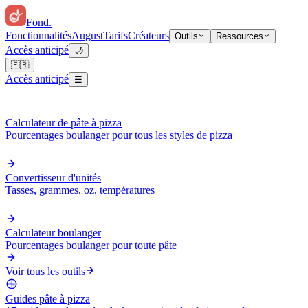
Fond
.
Fonctionnalités
August
Tarifs
Créateurs
Outils
Ressources
Accès anticipé
🌙
🇫🇷
Accès anticipé
☰
Calculateur de pâte à pizza
Pourcentages boulanger pour tous les styles de pizza
Convertisseur d'unités
Tasses, grammes, oz, températures
Calculateur boulanger
Pourcentages boulanger pour toute pâte
Voir tous les outils
Guides pâte à pizza